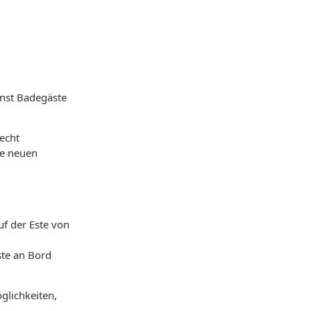
inst Badegäste
echt
se neuen
f der Este von
ste an Bord
glichkeiten,