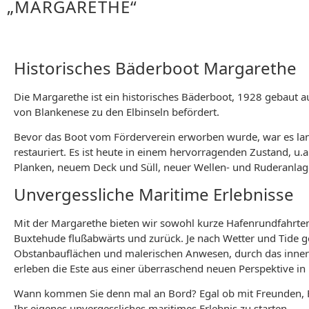
„MARGARETHE“
Historisches Bäderboot Margarethe
Die Margarethe ist ein historisches Bäderboot, 1928 gebaut 
von Blankenese zu den Elbinseln befördert.
Bevor das Boot vom Förderverein erworben wurde, war es lan
restauriert. Es ist heute in einem hervorragenden Zustand, u
Planken, neuem Deck und Süll, neuer Wellen- und Ruderanlag
Unvergessliche Maritime Erlebnisse
Mit der Margarethe bieten wir sowohl kurze Hafenrundfahrten
Buxtehude flußabwärts und zurück. Je nach Wetter und Tide ge
Obstanbauflächen und malerischen Anwesen, durch das innere 
erleben die Este aus einer überraschend neuen Perspektive in
Wann kommen Sie denn mal an Bord? Egal ob mit Freunden, Fa
Ihr eigenes unvergessliches maritimes Erlebnis zu starten.