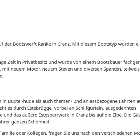
auf der Bootswerft Ranke in Cranz. Mit diesem Bootstyp wurden e
ge Zeit in Privatbesitz und wurde von einem Bootsbauer fachger
.a. mit neuem Motor, neuem Steven und diversen Spanten, teilwei
e.
 in Buxte -hude als auch themen- und anlassbezogene Fahrten au
ht es durch Estebrügge, vorbei an Schilfgürteln, ausgedehnten
und das äußere Estesperrwerk in Cranz bis auf die Elbe. Die Gä
 ihrer ganzen Schönheit.
milie oder Kollegen, fragen Sie uns nach den verschiedenen Mö